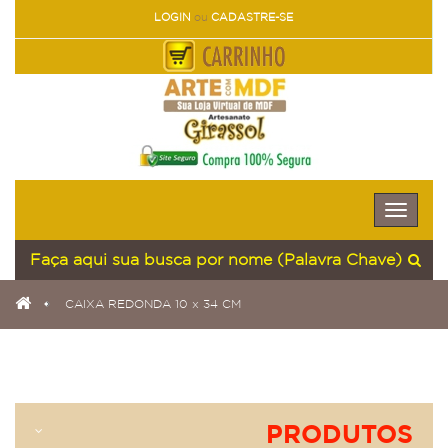
LOGIN
ou
CADASTRE-SE
Toggle
naviga
CAIXA REDONDA 10 x 34 CM
PRODUTOS