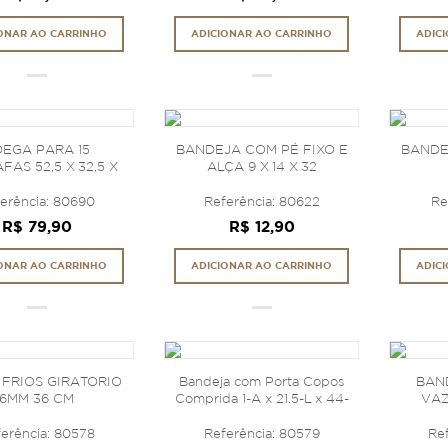
ONAR AO CARRINHO
ADICIONAR AO CARRINHO
ADIC
EGA PARA 15
BANDEJA COM PÉ FIXO E
BANDE
AS 52,5 X 32,5 X
ALÇA 9 X 14 X 32
27,5 CM
erência: 80690
Referência: 80622
Re
R$ 79,90
R$ 12,90
ONAR AO CARRINHO
ADICIONAR AO CARRINHO
ADIC
FRIOS GIRATORIO
Bandeja com Porta Copos
BAN
6MM 36 CM
Comprida 1-A x 21.5-L x 44-
VAZ
C
erência: 80578
Referência: 80579
Re