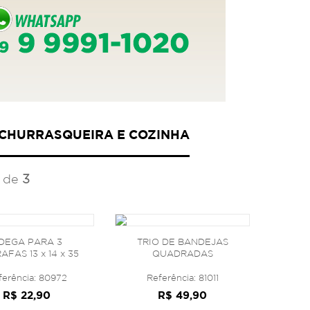
, CHURRASQUEIRA E COZINHA
de
3
DEGA PARA 3
TRIO DE BANDEJAS
FAS 13 x 14 x 35
QUADRADAS
ferência: 80972
Referência: 81011
R$ 22,90
R$ 49,90