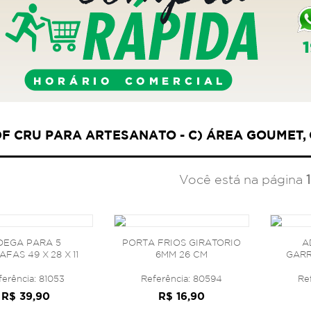
DF CRU PARA ARTESANATO - C) ÁREA GOUMET
Você está na página
1
DEGA PARA 5
PORTA FRIOS GIRATORIO
A
FAS 49 X 28 X 11
6MM 26 CM
GARRA
CM
ferência: 81053
Referência: 80594
Re
R$ 39,90
R$ 16,90