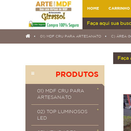
HOME
CARRINHO
01) MDF CRU PARA ARTESANATO
C) ÁREA 
PRODUTOS
01) MDF CRU PARA
ARTESANATO
02) TOP LUMINOSOS
LED