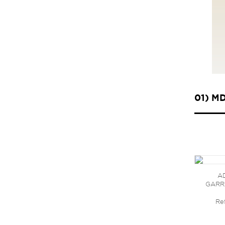
01) M
A
GARRA
Re