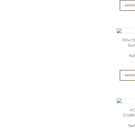
ADICI
PRAT
BAR
Ref
ADICI
P
DOBR
Ref