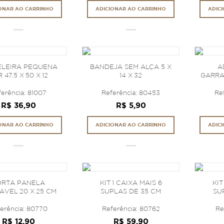
ONAR AO CARRINHO
ADICIONAR AO CARRINHO
ADIC
ELEIRA PEQUENA
BANDEJA SEM ALÇA 5 X
A
 47.5 X 50 X 12
14 X 32
GARRAF
erência: 81007
Referência: 80453
Re
R$ 36,90
R$ 5,90
ONAR AO CARRINHO
ADICIONAR AO CARRINHO
ADIC
ORTA PANELA
KIT 1 CAIXA MAIS 6
KIT
AVEL 20 X 25 CM
SUPLAS DE 35 CM
SU
erência: 80770
Referência: 80762
Re
R$ 12,90
R$ 59,90