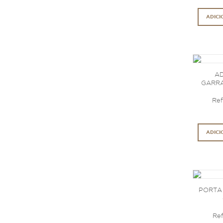
ADICI
AD
GARRAF
Ref
ADICI
PORTA 
Ref