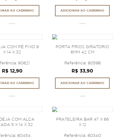
IONAR AO CARRINHO
ADICIONAR AO CARRINHO
JA COM PÉ FIXO 9
PORTA FRIOS GIRATORIO
X 14 X 32
6MM 42 CM
ferência: 80621
Referência: 80598
R$ 12,90
R$ 33,90
IONAR AO CARRINHO
ADICIONAR AO CARRINHO
DEJA COM ALÇA
PRATELEIRA BAR 47 X 66
ADA 5 X 14 X 32
X 12
ferência: 80454
Referência: 80340