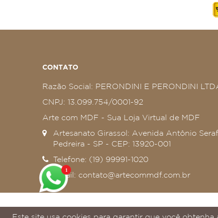
CONTATO
Razão Social: PERONDINI E PERONDINI LTD
CNPJ: 13.099.754/0001-92
Arte com MDF - Sua Loja Virtual de MDF
Artesanato Girassol: Avenida Antônio Seraf
Pedreira - SP - CEP: 13920-001
Telefone: (19) 99991-1020
1
Email:
contato@artecommdf.com.br
Desenvolvido por:
DIGITATOS
Este site usa cookies para garantir que você obtenha