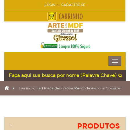
LOGIN
ou
CADASTRE-SE
Toggle
naviga
Luminoso Led Placa decorativa Redonda 44,5 cm Sorvetes
PRODUTOS