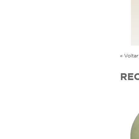
« Volta
RE