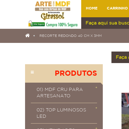
HOME
CARRINHO
RECORTE REDONDO 40 CM X 3MM
PRODUTOS
01) MDF CRU PARA
ARTESANATO
02) TOP LUMINOSOS
LED