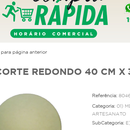
r para página anterior
CORTE REDONDO 40 CM X
Referência:
804
Categoria:
01) 
ARTESANATO
SubCategoria:
E