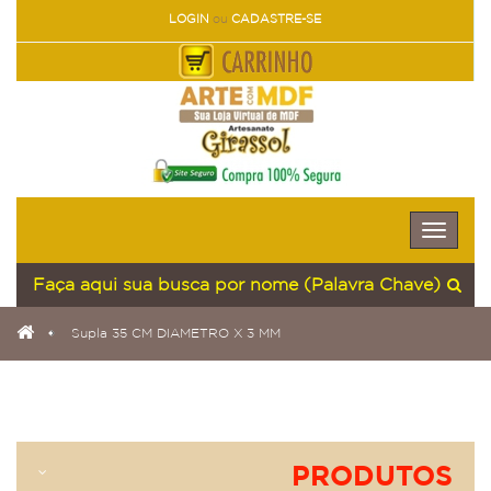
LOGIN
ou
CADASTRE-SE
Toggle
naviga
Supla 35 CM DIAMETRO X 3 MM
PRODUTOS