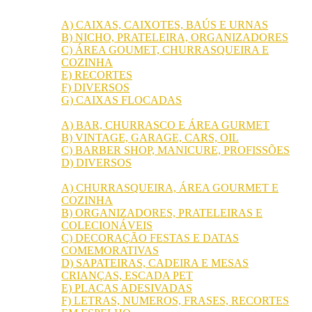
01) MDF CRU PARA ARTESANATO
A) CAIXAS, CAIXOTES, BAÚS E URNAS
B) NICHO, PRATELEIRA, ORGANIZADORES
C) ÁREA GOUMET, CHURRASQUEIRA E
COZINHA
E) RECORTES
F) DIVERSOS
G) CAIXAS FLOCADAS
02) TOP LUMINOSOS LED
A) BAR, CHURRASCO E ÁREA GURMET
B) VINTAGE, GARAGE, CARS, OIL
C) BARBER SHOP, MANICURE, PROFISSÕES
D) DIVERSOS
03) UTILIDADES DOMÉSTICAS PRONTAS
A) CHURRASQUEIRA, ÁREA GOURMET E
COZINHA
B) ORGANIZADORES, PRATELEIRAS E
COLECIONÁVEIS
C) DECORAÇÃO FESTAS E DATAS
COMEMORATIVAS
D) SAPATEIRAS, CADEIRA E MESAS
CRIANÇAS, ESCADA PET
E) PLACAS ADESIVADAS
F) LETRAS, NUMEROS, FRASES, RECORTES