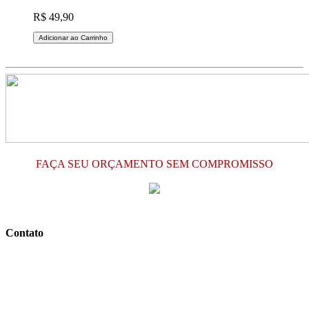
R$ 49,90
Adicionar ao Carrinho
FAÇA SEU ORÇAMENTO SEM COMPROMISSO
Contato
Razão Social: PERONDINI E PERONDINI LTDA
CNPJ: 13.099.754/0001-92
Arte com MDF - Sua Loja Virtual de MDF
Artesanato Girassol: Avenida Antônio Serafim Petean, 1300 -