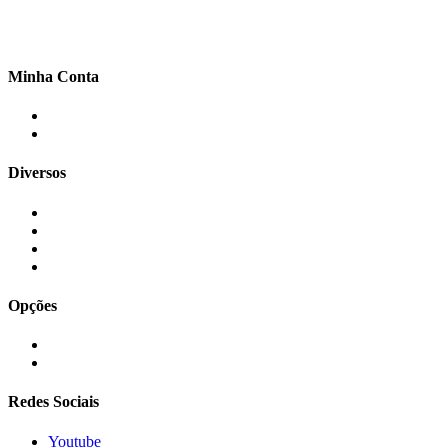
Centro - Pedreira - SP - CEP: 13920-001
Telefone: (19) 99991-1020
Email:
contato@artecommdf.com.br
Minha Conta
Meus Pedidos
Meus Dados
Diversos
Carrinho
Quem Somos
Informações
Contato
Opções
Login
Cadastre-se
Redes Sociais
Youtube