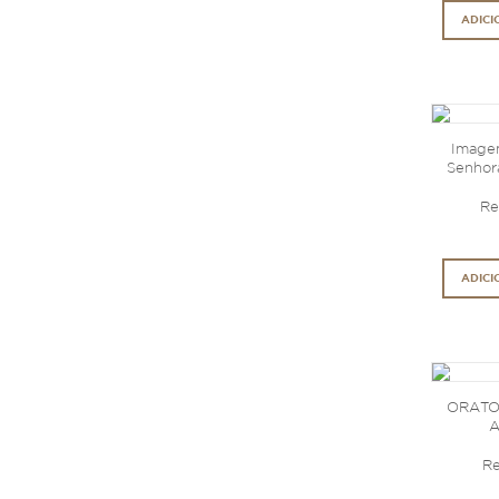
ADICI
Image
Senhora
Re
ADICI
ORATO
A
Re