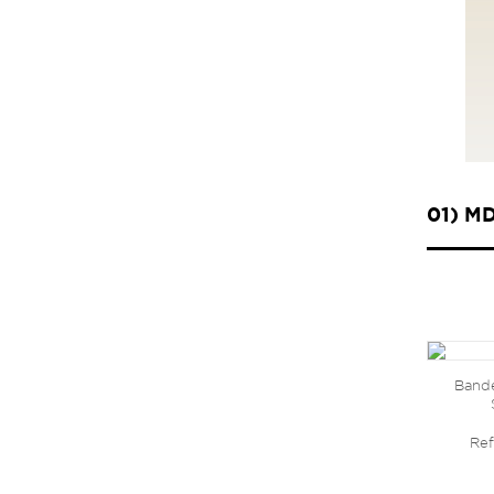
01) M
Bande
Ref