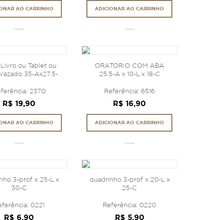
IONAR AO CARRINHO
ADICIONAR AO CARRINHO
 Livro ou Tablet ou
ORATORIO COM ABA
 Vazado 35-Ax27.5-
25.5-A x 10-L x 18-C
Lx9mm
ferência: 2370
Referência: 6516
R$ 19,90
R$ 16,90
IONAR AO CARRINHO
ADICIONAR AO CARRINHO
nho 3-prof x 25-L x
quadrinho 3-prof x 20-L x
30-C
25-C
ferência: 0221
Referência: 0220
R$ 6,90
R$ 5,90