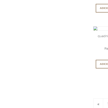
ADICI
quadri
Re
ADICI
«