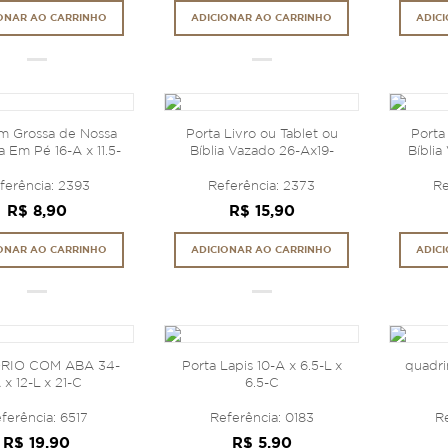
ONAR AO CARRINHO
ADICIONAR AO CARRINHO
ADIC
m Grossa de Nossa
Porta Livro ou Tablet ou
Porta
 Em Pé 16-A x 11.5-
Bíblia Vazado 26-Ax19-
Bíblia
L
Lx21-C
ferência: 2393
Referência: 2373
Re
R$ 8,90
R$ 15,90
ONAR AO CARRINHO
ADICIONAR AO CARRINHO
ADIC
RIO COM ABA 34-
Porta Lapis 10-A x 6.5-L x
quadri
 x 12-L x 21-C
6.5-C
ferência: 6517
Referência: 0183
Re
R$ 19,90
R$ 5,90