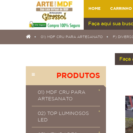
HOME
CARRINHO
01) MDF CRU PARA ARTESANATO
F) DIVERS
PRODUTOS
01) MDF CRU PARA
ARTESANATO
02) TOP LUMINOSOS
LED