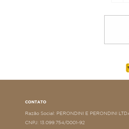
CONTATO
Razão Social: PERONDINI E PERONDINI LTD
CNPJ: 13.099.754/0001-92